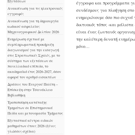
Εξετάσεων
έγγραφα και προγράμματα για
Ανακοίνωση για τις ηλεκτρονικές
συνδέσμους για πλοήγηση στο
εγγραφές
ενημερώνουμε όσο πιο συχνά γ
Ανακοίνωση για τη δημιουργία
δικτυακός τόπος -και μάλιστα 
κωδικού ασφαλείας
είναι ένας ζωντανός οργανισμ
Μηχανογραφικού Δελτίου 2026
την καλύτερη δυνατή ενημέρω
Ενημέρωση σχετικά με
συμπληρωματική προκήρυξη
μόνο…
διαγωνισμού για την εισαγωγή
στις Στρατιωτικές Σχολές, με το
σύστημα των εξετάσεων σε
πανελλαδικό επίπεδο, το
ακαδημαϊκό έτος 2026-2027, όσον
αφορά τον αριθμό εισακτέων
Δράσεις του Ενεργού Πολίτη –
Επίσκεψη στην Τσανάκλειο
Βιβλιοθήκη
Τροποποίηση κατάταξης
Τμημάτων σε Επιστημονικά
Πεδία και μετονομασία Τμήματος
Εξεταστικά κέντρα ειδικών
μαθημάτων έτους 2026 (ξένες
γλώσσες-σχέδια)