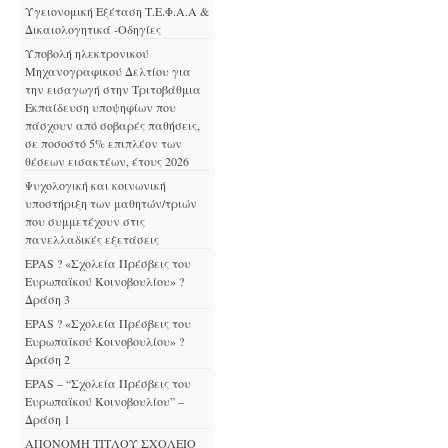
Υγειονομική Εξέταση Τ.Ε.Φ.Α.Α &
Δικαιολογητικά -Οδηγίες
Υποβολή ηλεκτρονικού
Μηχανογραφικού Δελτίου για
την εισαγωγή στην Τριτοβάθμια
Εκπαίδευση υποψηφίων που
πάσχουν από σοβαρές παθήσεις,
σε ποσοστό 5% επιπλέον των
θέσεων εισακτέων, έτους 2026
Ψυχολογική και κοινωνική
υποστήριξη των μαθητών/τριών
που συμμετέχουν στις
πανελλαδικές εξετάσεις
EPAS ? «Σχολεία Πρέσβεις του
Ευρωπαϊκού Κοινοβουλίου» ?
Δράση 3
EPAS ? «Σχολεία Πρέσβεις του
Ευρωπαϊκού Κοινοβουλίου» ?
Δράση 2
EPAS – “Σχολεία Πρέσβεις του
Ευρωπαϊκού Κοινοβουλίου” –
Δράση 1
ΑΠΟΝΟΜΗ ΤΙΤΛΟΥ ΣΧΟΛΕΙΟ