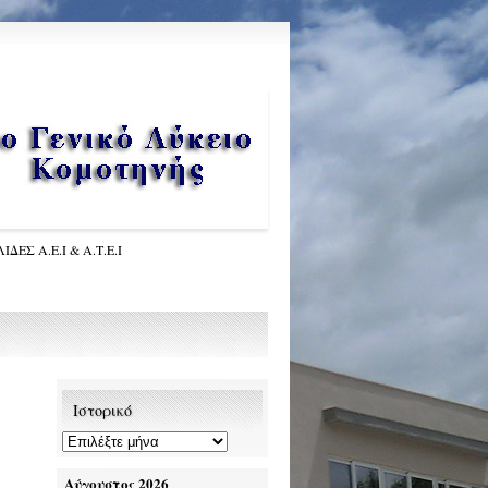
ΙΔΕΣ Α.Ε.Ι & Α.Τ.Ε.Ι
Ιστορικό
Αύγουστος 2026