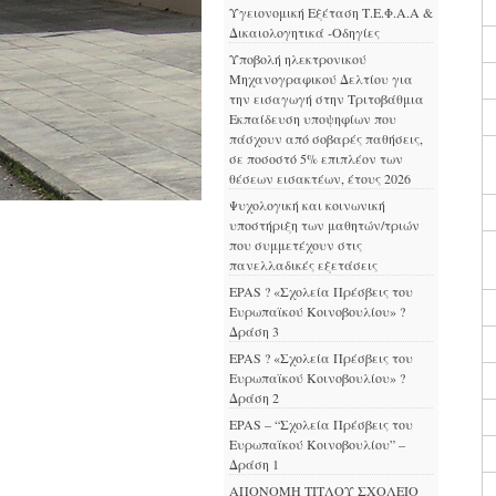
Υγειονομική Εξέταση Τ.Ε.Φ.Α.Α &
Δικαιολογητικά -Οδηγίες
Υποβολή ηλεκτρονικού
Μηχανογραφικού Δελτίου για
την εισαγωγή στην Τριτοβάθμια
Εκπαίδευση υποψηφίων που
πάσχουν από σοβαρές παθήσεις,
σε ποσοστό 5% επιπλέον των
θέσεων εισακτέων, έτους 2026
Ψυχολογική και κοινωνική
υποστήριξη των μαθητών/τριών
που συμμετέχουν στις
πανελλαδικές εξετάσεις
EPAS ? «Σχολεία Πρέσβεις του
Ευρωπαϊκού Κοινοβουλίου» ?
Δράση 3
EPAS ? «Σχολεία Πρέσβεις του
Ευρωπαϊκού Κοινοβουλίου» ?
Δράση 2
EPAS – “Σχολεία Πρέσβεις του
Ευρωπαϊκού Κοινοβουλίου” –
Δράση 1
ΑΠΟΝΟΜΗ ΤΙΤΛΟΥ ΣΧΟΛΕΙΟ