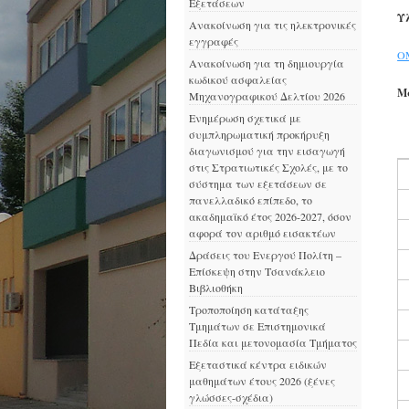
Εξετάσεων
Υλ
Ανακοίνωση για τις ηλεκτρονικές
εγγραφές
Ο
Ανακοίνωση για τη δημιουργία
κωδικού ασφαλείας
Μ
Μηχανογραφικού Δελτίου 2026
Ενημέρωση σχετικά με
συμπληρωματική προκήρυξη
διαγωνισμού για την εισαγωγή
στις Στρατιωτικές Σχολές, με το
σύστημα των εξετάσεων σε
πανελλαδικό επίπεδο, το
ακαδημαϊκό έτος 2026-2027, όσον
αφορά τον αριθμό εισακτέων
Δράσεις του Ενεργού Πολίτη –
Επίσκεψη στην Τσανάκλειο
Βιβλιοθήκη
Τροποποίηση κατάταξης
Τμημάτων σε Επιστημονικά
Πεδία και μετονομασία Τμήματος
Εξεταστικά κέντρα ειδικών
μαθημάτων έτους 2026 (ξένες
γλώσσες-σχέδια)