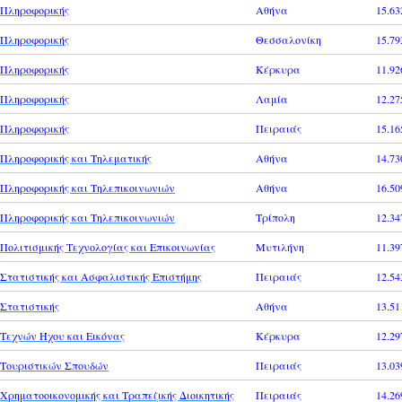
Πληροφορικής
Αθήνα
15.63
Πληροφορικής
Θεσσαλονίκη
15.79
Πληροφορικής
Κέρκυρα
11.92
Πληροφορικής
Λαμία
12.27
Πληροφορικής
Πειραιάς
15.16
Πληροφορικής και Τηλεματικής
Αθήνα
14.73
Πληροφορικής και Τηλεπικοινωνιών
Αθήνα
16.50
Πληροφορικής και Τηλεπικοινωνιών
Τρίπολη
12.34
Πολιτισμικής Τεχνολογίας και Επικοινωνίας
Μυτιλήνη
11.39
Στατιστικής και Ασφαλιστικής Επιστήμης
Πειραιάς
12.54
Στατιστικής
Αθήνα
13.51
Τεχνών Ήχου και Εικόνας
Κέρκυρα
12.29
Τουριστικών Σπουδών
Πειραιάς
13.03
Χρηματοοικονομικής και Τραπεζικής Διοικητικής
Πειραιάς
14.26