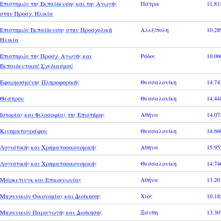
Επιστημών της Εκπαίδευσης και της Αγωγής
Πάτρα
11.81
στην Προσχ. Ηλικία
Επιστημών Εκπαίδευσης στην Προσχολική
Αλεξ/πολη
10.28
Ηλικία
Επιστημών της Προσχ. Αγωγής και
Ρόδος
10.06
Εκπαιδευτικού Σχεδιασμού
Εφαρμοσμένης Πληροφορικής
Θεσσαλονίκη
14.74
Θεάτρου
Θεσσαλονίκη
14.44
Ιστορίας και Φιλοσοφίας της Επιστήμης
Αθήνα
14.07
Κινηματογράφου
Θεσσαλονίκη
14.66
Λογιστικής και Χρηματοοικονομικής
Αθήνα
15.95
Λογιστικής και Χρηματοοικονομικής
Θεσσαλονίκη
14.74
Μάρκετινγκ και Επικοινωνίας
Αθήνα
13.20
Μηχανικών Οικονομίας και Διοίκησης
Χίος
10.18
Μηχανικών Παραγωγής και Διοίκησης
Ξάνθη
13.30