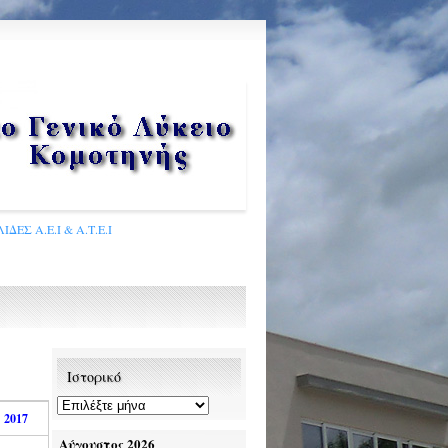
ΙΔΕΣ Α.Ε.Ι & Α.Τ.Ε.Ι
Ιστορικό
 2017
Αύγουστος 2026