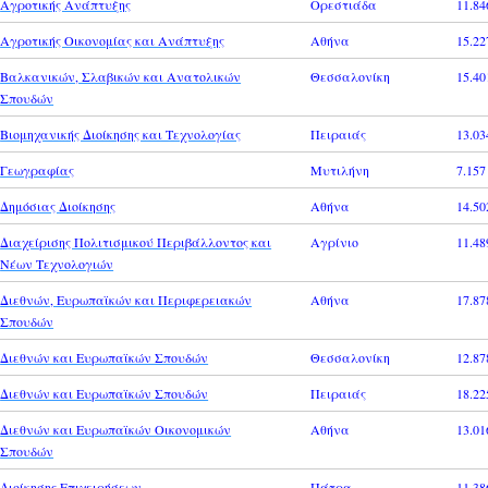
Αγροτικής Ανάπτυξης
Ορεστιάδα
11.84
Αγροτικής Οικονομίας και Ανάπτυξης
Αθήνα
15.22
Βαλκανικών, Σλαβικών και Ανατολικών
Θεσσαλονίκη
15.40
Σπουδών
Βιομηχανικής Διοίκησης και Τεχνολογίας
Πειραιάς
13.03
Γεωγραφίας
Μυτιλήνη
7.157
Δημόσιας Διοίκησης
Αθήνα
14.50
Διαχείρισης Πολιτισμικού Περιβάλλοντος και
Αγρίνιο
11.48
Νέων Τεχνολογιών
Διεθνών, Ευρωπαϊκών και Περιφερειακών
Αθήνα
17.87
Σπουδών
Διεθνών και Ευρωπαϊκών Σπουδών
Θεσσαλονίκη
12.87
Διεθνών και Ευρωπαϊκών Σπουδών
Πειραιάς
18.22
Διεθνών και Ευρωπαϊκών Οικονομικών
Αθήνα
13.01
Σπουδών
Διοίκησης Επιχειρήσεων
Πάτρα
11.38