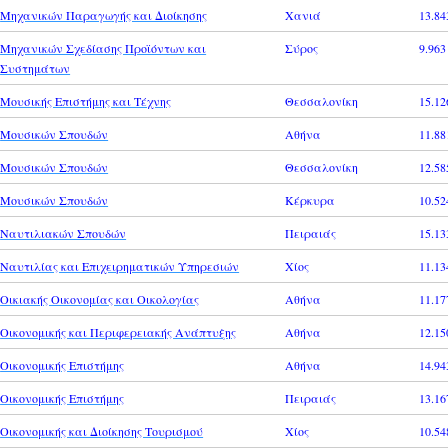
Μηχανικών Παραγωγής και Διοίκησης
Χανιά
13.84
Μηχανικών Σχεδίασης Προϊόντων και
Σύρος
9.963
Συστημάτων
Μουσικής Επιστήμης και Τέχνης
Θεσσαλονίκη
15.12
Μουσικών Σπουδών
Αθήνα
11.88
Μουσικών Σπουδών
Θεσσαλονίκη
12.58
Μουσικών Σπουδών
Κέρκυρα
10.52
Ναυτιλιακών Σπουδών
Πειραιάς
15.13
Ναυτιλίας και Επιχειρηματικών Υπηρεσιών
Χίος
11.13
Οικιακής Οικονομίας και Οικολογίας
Αθήνα
11.17
Οικονομικής και Περιφερειακής Ανάπτυξης
Αθήνα
12.15
Οικονομικής Επιστήμης
Αθήνα
14.94
Οικονομικής Επιστήμης
Πειραιάς
13.16
Οικονομικής και Διοίκησης Τουρισμού
Χίος
10.54