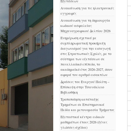
Εξετάσεων
Ανακοίνωση για τις ηλεκτρονικές
εγγραφές
Ανακοίνωση για τη δημιουργία
κωδικού ασφαλείας
Μηχανογραφικού Δελτίου 2026
Ενημέρωση σχετικά με
συμπληρωματική προκήρυξη
διαγωνισμού για την εισαγωγή
στις Στρατιωτικές Σχολές, με το
σύστημα των εξετάσεων σε
πανελλαδικό επίπεδο, το
ακαδημαϊκό έτος 2026-2027, όσον
αφορά τον αριθμό εισακτέων
Δράσεις του Ενεργού Πολίτη –
Επίσκεψη στην Τσανάκλειο
Βιβλιοθήκη
Τροποποίηση κατάταξης
Τμημάτων σε Επιστημονικά
Πεδία και μετονομασία Τμήματος
Εξεταστικά κέντρα ειδικών
μαθημάτων έτους 2026 (ξένες
γλώσσες-σχέδια)