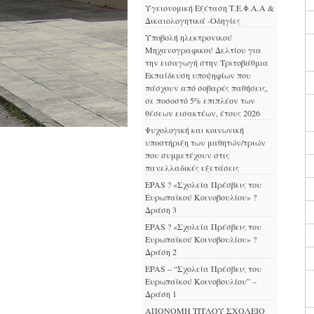
Υγειονομική Εξέταση Τ.Ε.Φ.Α.Α &
Δικαιολογητικά -Οδηγίες
Υποβολή ηλεκτρονικού
Μηχανογραφικού Δελτίου για
την εισαγωγή στην Τριτοβάθμια
Εκπαίδευση υποψηφίων που
πάσχουν από σοβαρές παθήσεις,
σε ποσοστό 5% επιπλέον των
θέσεων εισακτέων, έτους 2026
Ψυχολογική και κοινωνική
υποστήριξη των μαθητών/τριών
που συμμετέχουν στις
πανελλαδικές εξετάσεις
EPAS ? «Σχολεία Πρέσβεις του
Ευρωπαϊκού Κοινοβουλίου» ?
Δράση 3
EPAS ? «Σχολεία Πρέσβεις του
Ευρωπαϊκού Κοινοβουλίου» ?
Δράση 2
EPAS – “Σχολεία Πρέσβεις του
Ευρωπαϊκού Κοινοβουλίου” –
Δράση 1
ΑΠΟΝΟΜΗ ΤΙΤΛΟΥ ΣΧΟΛΕΙΟ