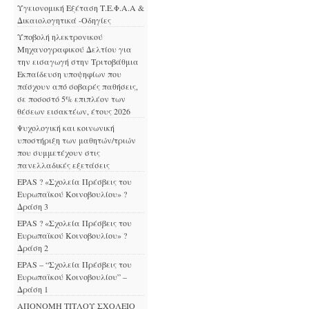
Υγειονομική Εξέταση Τ.Ε.Φ.Α.Α &
Δικαιολογητικά -Οδηγίες
Υποβολή ηλεκτρονικού
Μηχανογραφικού Δελτίου για
την εισαγωγή στην Τριτοβάθμια
Εκπαίδευση υποψηφίων που
πάσχουν από σοβαρές παθήσεις,
σε ποσοστό 5% επιπλέον των
θέσεων εισακτέων, έτους 2026
Ψυχολογική και κοινωνική
υποστήριξη των μαθητών/τριών
που συμμετέχουν στις
πανελλαδικές εξετάσεις
EPAS ? «Σχολεία Πρέσβεις του
Ευρωπαϊκού Κοινοβουλίου» ?
Δράση 3
EPAS ? «Σχολεία Πρέσβεις του
Ευρωπαϊκού Κοινοβουλίου» ?
Δράση 2
EPAS – “Σχολεία Πρέσβεις του
Ευρωπαϊκού Κοινοβουλίου” –
Δράση 1
ΑΠΟΝΟΜΗ ΤΙΤΛΟΥ ΣΧΟΛΕΙΟ