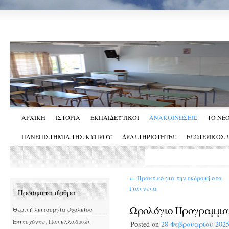
ΑΡΧΙΚΗ
ΙΣΤΟΡΙΑ
ΕΚΠΑΙΔΕΥΤΙΚΟΙ
ΑΝΑΚΟΙΝΩΣΕΙΣ
ΤΟ ΝΕ
ΠΑΝΕΠΙΣΤΗΜΙΑ ΤΗΣ ΚΥΠΡΟΥ
ΔΡΑΣΤΗΡΙΟΤΗΤΕΣ
ΕΣΩΤΕΡΙΚΟΣ
←
Πρακτικό για την εκδρομή στα
Γιάννενα
Πρόσφατα άρθρα
Ωρολόγιο Προγραμμα 
Θερινή λειτουργία σχολείου
Επιτυχόντες Πανελλαδικών
Posted on
28 Φεβρουαρίου 202