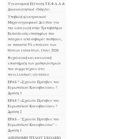
Υγειονομική Εξέταση Τ.Ε.Φ.Α.Α &
Δικαιολογητικά -Οδηγίες
Υποβολή ηλεκτρονικού
Μηχανογραφικού Δελτίου για
την εισαγωγή στην Τριτοβάθμια
Εκπαίδευση υποψηφίων που
πάσχουν από σοβαρές παθήσεις,
σε ποσοστό 5% επιπλέον των
θέσεων εισακτέων, έτους 2026
Ψυχολογική και κοινωνική
υποστήριξη των μαθητών/τριών
που συμμετέχουν στις
πανελλαδικές εξετάσεις
EPAS ? «Σχολεία Πρέσβεις του
Ευρωπαϊκού Κοινοβουλίου» ?
Δράση 3
EPAS ? «Σχολεία Πρέσβεις του
Ευρωπαϊκού Κοινοβουλίου» ?
Δράση 2
EPAS – “Σχολεία Πρέσβεις του
Ευρωπαϊκού Κοινοβουλίου” –
Δράση 1
ΑΠΟΝΟΜΗ ΤΙΤΛΟΥ ΣΧΟΛΕΙΟ