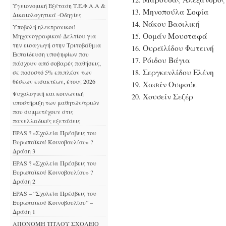
Υγειονομική Εξέταση Τ.Ε.Φ.Α.Α &
Μηνοπούλα Σοφία
Δικαιολογητικά -Οδηγίες
Νάκου Βασιλική
Υποβολή ηλεκτρονικού
Οσμάν Μουσταφά
Μηχανογραφικού Δελτίου για
την εισαγωγή στην Τριτοβάθμια
Ουρεϊλίδου Φωτεινή
Εκπαίδευση υποψηφίων που
Ρόιδου Βάγια
πάσχουν από σοβαρές παθήσεις,
Σεργκενλίδου Ελένη
σε ποσοστό 5% επιπλέον των
θέσεων εισακτέων, έτους 2026
Χασάν Ουφούκ
Ψυχολογική και κοινωνική
Χουσείν Σεζέρ
υποστήριξη των μαθητών/τριών
που συμμετέχουν στις
πανελλαδικές εξετάσεις
EPAS ? «Σχολεία Πρέσβεις του
Ευρωπαϊκού Κοινοβουλίου» ?
Δράση 3
EPAS ? «Σχολεία Πρέσβεις του
Ευρωπαϊκού Κοινοβουλίου» ?
Δράση 2
EPAS – “Σχολεία Πρέσβεις του
Ευρωπαϊκού Κοινοβουλίου” –
Δράση 1
ΑΠΟΝΟΜΗ ΤΙΤΛΟΥ ΣΧΟΛΕΙΟ