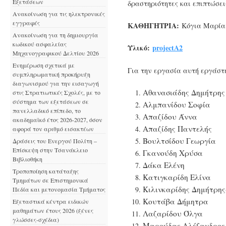
Εξετάσεων
δραστηριότητες και επιπτώσει
Ανακοίνωση για τις ηλεκτρονικές
εγγραφές
ΚΑΘΗΓΗΤΡΙΑ:
Κόγια Μαρία
Ανακοίνωση για τη δημιουργία
κωδικού ασφαλείας
Υλικό:
projectA2
Μηχανογραφικού Δελτίου 2026
Ενημέρωση σχετικά με
Για την εργασία αυτή εργάστ
συμπληρωματική προκήρυξη
διαγωνισμού για την εισαγωγή
Αθανασιάδης Δημήτρης
στις Στρατιωτικές Σχολές, με το
σύστημα των εξετάσεων σε
Αλμπανίδου Σοφία
πανελλαδικό επίπεδο, το
Απαζίδου Άννα
ακαδημαϊκό έτος 2026-2027, όσον
Απαζίδης Παντελής
αφορά τον αριθμό εισακτέων
Βουλτσίδου Γεωργία
Δράσεις του Ενεργού Πολίτη –
Επίσκεψη στην Τσανάκλειο
Γκανούδη Χρύσα
Βιβλιοθήκη
Δάκα Ελένη
Τροποποίηση κατάταξης
Κατιγκαρίδη Ελίνα
Τμημάτων σε Επιστημονικά
Κιλινκαρίδης Δημήτρη
Πεδία και μετονομασία Τμήματος
Κουτάβα Δήμητρα
Εξεταστικά κέντρα ειδικών
μαθημάτων έτους 2026 (ξένες
Λαζαρίδου Όλγα
γλώσσες-σχέδια)
Μαρούδας Αλέξανδρος