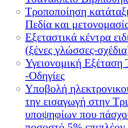
Τροποποίηση κατάταξ
Πεδία και μετονομασί
Εξεταστικά κέντρα ει
(ξένες γλώσσες-σχέδια
Υγειονομική Εξέταση 
-Οδηγίες
Υποβολή ηλεκτρονικο
την εισαγωγή στην Τρ
υποψηφίων που πάσχου
ποσοστό 5% επιπλέον 