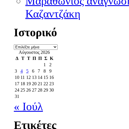
Μαραθώνιος ανάγνωση
Καζαντζάκη
Ιστορικό
Ιστορικό
Αύγουστος 2026
Δ
Τ
Τ
Π
Π
Σ
Κ
1
2
3
4
5
6
7
8
9
10
11
12
13
14
15
16
17
18
19
20
21
22
23
24
25
26
27
28
29
30
31
« Ιούλ
Ετικέτες