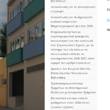
Εξετάσεων
Ανακοίνωση για τις ηλεκτρονικές
Υλ
εγγραφές
Ανακοίνωση για τη δημιουργία
Π
κωδικού ασφαλείας
Μηχανογραφικού Δελτίου 2026
Μ
Ενημέρωση σχετικά με
συμπληρωματική προκήρυξη
διαγωνισμού για την εισαγωγή
στις Στρατιωτικές Σχολές, με το
σύστημα των εξετάσεων σε
πανελλαδικό επίπεδο, το
ακαδημαϊκό έτος 2026-2027, όσον
αφορά τον αριθμό εισακτέων
Δράσεις του Ενεργού Πολίτη –
Επίσκεψη στην Τσανάκλειο
Βιβλιοθήκη
Τροποποίηση κατάταξης
Τμημάτων σε Επιστημονικά
Πεδία και μετονομασία Τμήματος
Εξεταστικά κέντρα ειδικών
μαθημάτων έτους 2026 (ξένες
γλώσσες-σχέδια)