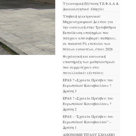
Υγειονομική Εξέταση Τ.Ε.Φ.Α.Α &
Δικαιολογητικά -Οδηγίες
Υποβολή ηλεκτρονικού
Μηχανογραφικού Δελτίου για
την εισαγωγή στην Τριτοβάθμια
Εκπαίδευση υποψηφίων που
πάσχουν από σοβαρές παθήσεις,
σε ποσοστό 5% επιπλέον των
θέσεων εισακτέων, έτους 2026
Ψυχολογική και κοινωνική
υποστήριξη των μαθητών/τριών
που συμμετέχουν στις
πανελλαδικές εξετάσεις
EPAS ? «Σχολεία Πρέσβεις του
Ευρωπαϊκού Κοινοβουλίου» ?
Δράση 3
EPAS ? «Σχολεία Πρέσβεις του
Ευρωπαϊκού Κοινοβουλίου» ?
Δράση 2
EPAS – “Σχολεία Πρέσβεις του
Ευρωπαϊκού Κοινοβουλίου” –
Δράση 1
ΑΠΟΝΟΜΗ ΤΙΤΛΟΥ ΣΧΟΛΕΙΟ