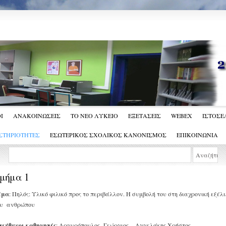
Ι
ΑΝΑΚΟΙΝΩΣΕΙΣ
ΤΟ ΝΕΟ ΛΥΚΕΙΟ
ΕΞΕΤΑΣΕΙΣ
WEBEX
ΙΣΤΟΣΕΛ
ΣΤΗΡΙΟΤΗΤΕΣ
ΕΣΩΤΕΡΙΚΟΣ ΣΧΟΛΙΚΟΣ ΚΑΝΟΝΙΣΜΟΣ
ΕΠΙΚΟΙΝΩΝΙΑ
μήμα 1
έμα
: Πηλός: Υλικό φιλικό προς το περιβάλλον. Η συμβολή του στη διαχρονική εξέλι
ου ανθρώπου
πεύθυνοι καθηγητές
: Αργυρόπουλος Γεώργιος – Αγγελάκης Χρήστος