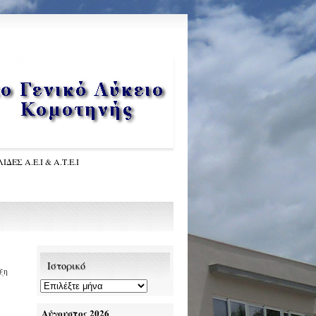
ΙΔΕΣ Α.Ε.Ι & Α.Τ.Ε.Ι
Ιστορικό
ξη
Αύγουστος 2026